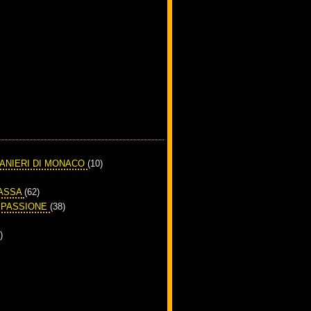
RANIERI DI MONACO
(10)
PASSA
(62)
A PASSIONE
(38)
)