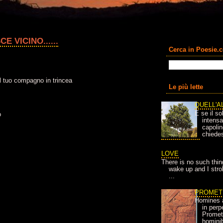
 VICINO......
Cerca in Poesie.
il tuo compagno in trincea
Le più lette
QUELL'A
E se il so
o
intens
capolin
chiedes
LOVE
There is no such thin
wake up and I strok
...
PROMET
Homines 
in per
Prometh
homini