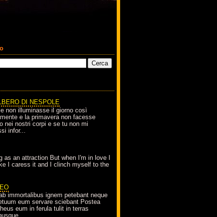
co
LBERO DI NESPOLE
le non illuminasse il giorno così
amente e la primavera non facesse
o nei nostri corpi e se tu non mi
si infor...
g as an attraction But when I'm in love I
e I caress it and I clinch myself to the
EO
ab immortalibus ignem petebant neque
petuum eum servare sciebant Postea
eus eum in ferula tulit in terras
busque...