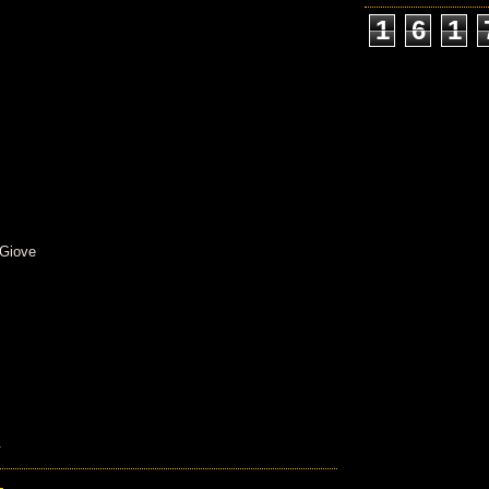
1
6
1
 Giove
.