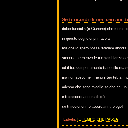
Se ti ricordi di me..cercami t
dolce fanciulla (o Giunone) che mi respi
in questo sogno di primavera
ma che io spero possa rivedere ancora
stanotte ammiravo le tue sembianze cos
ed il tuo comportamento tranquillo ma 
ma non avevo nemmeno il tuo tel. affinc
adesso che sono sveglio so che sei un
e ti desidero ancora di più
se ti ricordi di me....cercami ti prego!
Labels:
IL TEMPO CHE PASSA