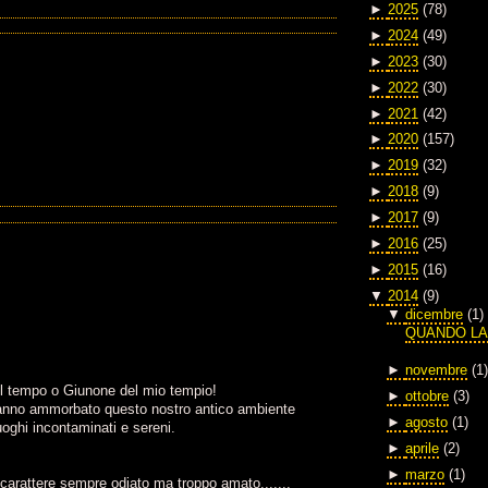
►
2025
(78)
►
2024
(49)
►
2023
(30)
►
2022
(30)
►
2021
(42)
►
2020
(157)
►
2019
(32)
►
2018
(9)
►
2017
(9)
►
2016
(25)
►
2015
(16)
▼
2014
(9)
▼
dicembre
(1)
QUANDO LA 
►
novembre
(1)
il tempo o Giunone del mio tempio!
►
ottobre
(3)
 hanno ammorbato questo nostro antico ambiente
►
agosto
(1)
uoghi incontaminati e sereni.
►
aprile
(2)
►
marzo
(1)
o carattere sempre odiato ma troppo amato.......