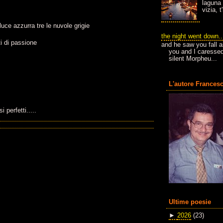
laguna 
vizia, 
luce azzurra tre le nuvole grigie
the night went down..
i di passione
and he saw you fall a
you and I caressed
silent Morpheu...
L'autore Francesc
 perfetti.....
Ultime poesie
►
2026
(23)