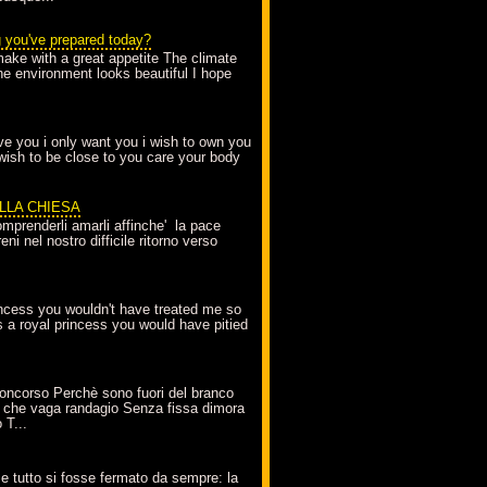
g you've prepared today?
make with a great appetite The climate
the environment looks beautiful I hope
love you i only want you i wish to own you
 wish to be close to you care your body
ELLA CHIESA
mprenderli amarli affinche' la pace
ni nel nostro difficile ritorno verso
incess you wouldn't have treated me so
s a royal princess you would have pitied
oncorso Perchè sono fuori del branco
 che vaga randagio Senza fissa dimora
 T...
A
e tutto si fosse fermato da sempre: la