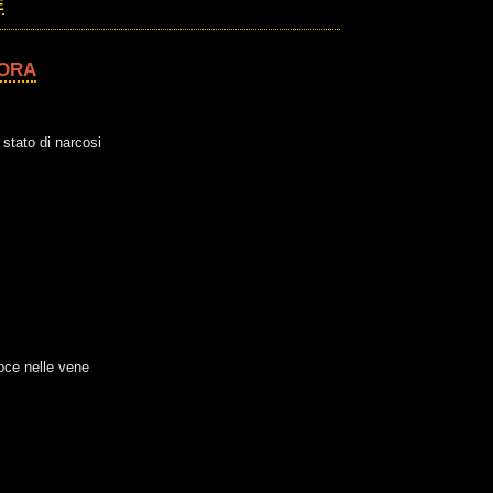
E
CORA
 stato di narcosi
oce nelle vene