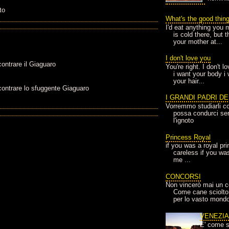
to
What's the good thin
I'd eat anything you 
is cold there, but 
your mother at...
I don't love you
contrare il Giaguaro
You're right. I don't 
i want your body i
your hair...
ncontrare lo sfuggente Giaguaro
I GRANDI PADRI D
Vorremmo studiarli co
possa condurci sere
l'ignoto
Princess Royal
if you was a royal pr
careless if you wa
me ...
CONCORSI
Non vincerò mai un c
Come cane sciolto
per lo vasto mondo
VENEZI
E' come s