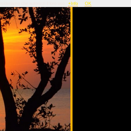
nsideriamo che autorizzi il loro uso.
+Info
OK