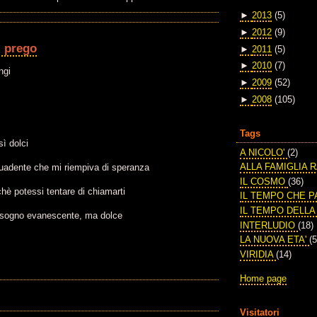
►
2013
(5)
►
2012
(9)
i prego
►
2011
(5)
►
2010
(7)
ngi
►
2009
(52)
►
2008
(105)
Tags
ì dolci
A NICOLO'
(2)
ALLA FAMIGLIA 
suadente che mi riempiva di speranza
IL COSMO
(36)
hè potessi tentare di chiamarti
IL TEMPO CHE 
IL TEMPO DELL
 sogno evanescente, ma dolce
INTERLUDIO
(18)
LA NUOVA ETA'
(5
VIRIDIA
(14)
Home page
Visitatori