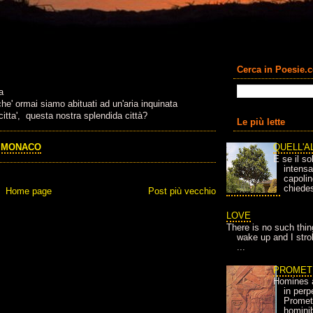
Cerca in Poesie.
a
e' ormai siamo abituati ad un'aria inquinata
itta', questa nostra splendida città?
Le più lette
I MONACO
QUELL'A
E se il so
intens
capolin
chiedes
Home page
Post più vecchio
LOVE
There is no such thin
wake up and I strok
...
PROMET
Homines 
in per
Prometh
homini