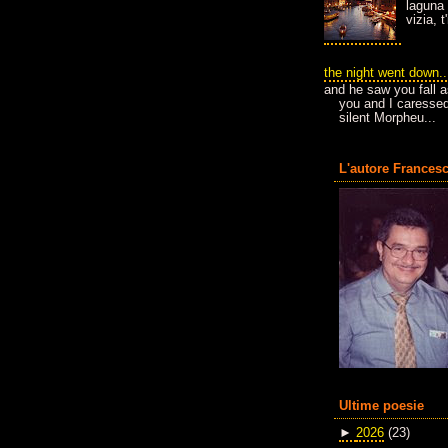
laguna 
vizia, 
the night went down..
and he saw you fall a
you and I caressed
silent Morpheu...
L'autore Francesc
Ultime poesie
►
2026
(23)