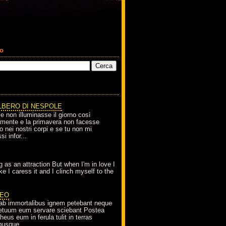
co
LBERO DI NESPOLE
le non illuminasse il giorno così
amente e la primavera non facesse
o nei nostri corpi e se tu non mi
si infor...
g as an attraction But when I'm in love I
e I caress it and I clinch myself to the
EO
ab immortalibus ignem petebant neque
petuum eum servare sciebant Postea
eus eum in ferula tulit in terras
busque...