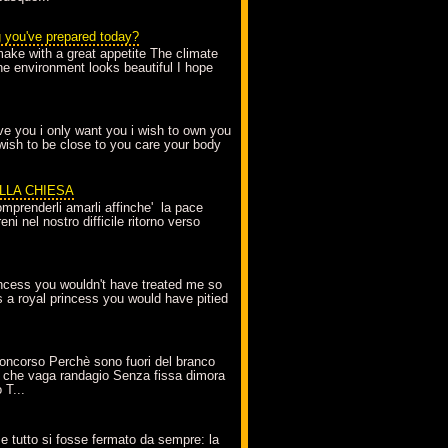
g you've prepared today?
make with a great appetite The climate
the environment looks beautiful I hope
love you i only want you i wish to own you
 wish to be close to you care your body
ELLA CHIESA
mprenderli amarli affinche' la pace
ni nel nostro difficile ritorno verso
incess you wouldn't have treated me so
s a royal princess you would have pitied
oncorso Perchè sono fuori del branco
 che vaga randagio Senza fissa dimora
 T...
A
e tutto si fosse fermato da sempre: la