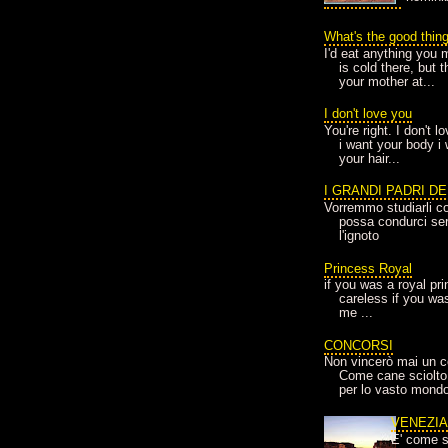
What's the good thin
I'd eat anything you 
is cold there, but 
your mother at...
I don't love you
You're right. I don't 
i want your body i
your hair...
I GRANDI PADRI D
Vorremmo studiarli co
possa condurci sere
l'ignoto
Princess Royal
if you was a royal pr
careless if you wa
me ...
CONCORSI
Non vincerò mai un c
Come cane sciolto
per lo vasto mondo
VENEZI
E' come s