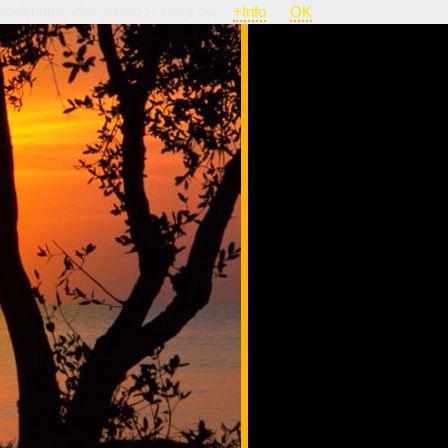
nsideriamo che autorizzi il loro uso.
+Info
OK