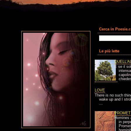
Cerca in Poesie.
Le più lette
QUELL'A
E se il so
intens
capolin
chiedes
LOVE
There is no such thin
wake up and I strok
...
PROMET
Homines 
in per
Prometh
homini