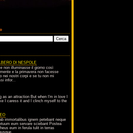
co
LBERO DI NESPOLE
le non illuminasse il giorno così
amente e la primavera non facesse
o nei nostri corpi e se tu non mi
si infor...
g as an attraction But when I'm in love I
e I caress it and I clinch myself to the
EO
ab immortalibus ignem petebant neque
petuum eum servare sciebant Postea
eus eum in ferula tulit in terras
busque...