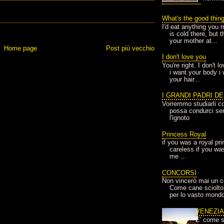
What's the good thin
I'd eat anything you 
is cold there, but 
your mother at...
Home page
Post più vecchio
I don't love you
You're right. I don't 
i want your body i
your hair...
I GRANDI PADRI D
Vorremmo studiarli co
possa condurci sere
l'ignoto
Princess Royal
if you was a royal pr
careless if you wa
me ...
CONCORSI
Non vincerò mai un c
Come cane sciolto
per lo vasto mondo
VENEZI
E' come s