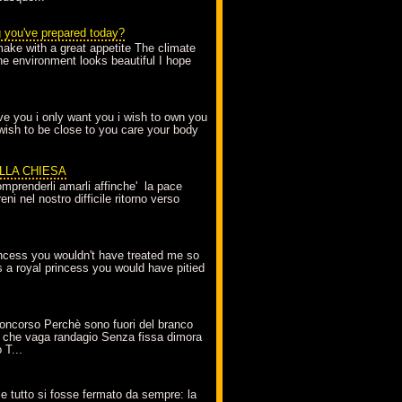
g you've prepared today?
make with a great appetite The climate
the environment looks beautiful I hope
love you i only want you i wish to own you
 wish to be close to you care your body
ELLA CHIESA
mprenderli amarli affinche' la pace
ni nel nostro difficile ritorno verso
incess you wouldn't have treated me so
s a royal princess you would have pitied
oncorso Perchè sono fuori del branco
 che vaga randagio Senza fissa dimora
 T...
A
e tutto si fosse fermato da sempre: la