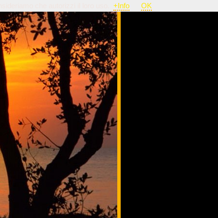
nsideriamo che autorizzi il loro uso.
+Info
OK