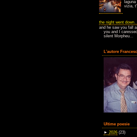
laguna 
vizia, 
the night went down..
and he saw you fall a
you and I caressed
silent Morpheu...
L'autore Francesc
Ultime poesie
►
2026
(23)