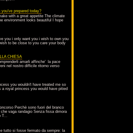
g you've prepared today?
make with a great appetite The climate
the environment looks beautiful I hope
love you i only want you i wish to own you
 wish to be close to you care your body
ELLA CHIESA
mprenderli amarli affinche' la pace
ni nel nostro difficile ritorno verso
incess you wouldn't have treated me so
s a royal princess you would have pitied
oncorso Perchè sono fuori del branco
 che vaga randagio Senza fissa dimora
 T...
A
e tutto si fosse fermato da sempre: la