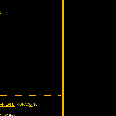
O
)
RANIERI DI MONACO
(10)
PASSA
(62)