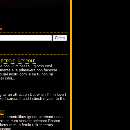
co
LBERO DI NESPOLE
le non illuminasse il giorno così
amente e la primavera non facesse
o nei nostri corpi e se tu non mi
si infor...
g as an attraction But when I'm in love I
e I caress it and I clinch myself to the
EO
ab immortalibus ignem petebant neque
petuum eum servare sciebant Postea
eus eum in ferula tulit in terras
busque...