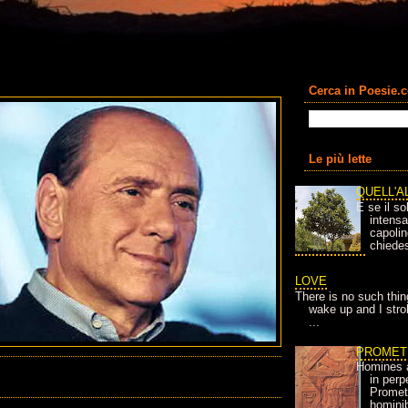
Cerca in Poesie.
Le più lette
QUELL'A
E se il so
intens
capolin
chiedes
LOVE
There is no such thin
wake up and I strok
...
PROMET
Homines 
in per
Prometh
homini