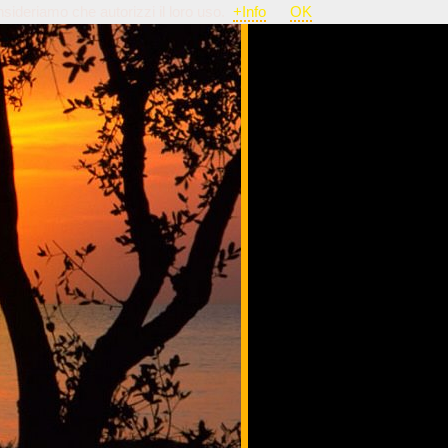
nsideriamo che autorizzi il loro uso.
+Info
OK