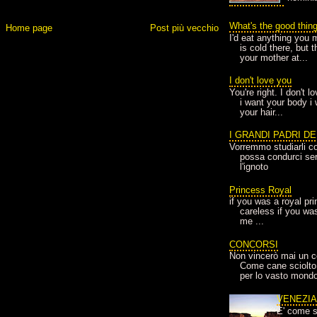
What's the good thin
Home page
Post più vecchio
I'd eat anything you 
is cold there, but 
your mother at...
I don't love you
You're right. I don't 
i want your body i
your hair...
I GRANDI PADRI D
Vorremmo studiarli co
possa condurci sere
l'ignoto
Princess Royal
if you was a royal pr
careless if you wa
me ...
CONCORSI
Non vincerò mai un c
Come cane sciolto
per lo vasto mondo
VENEZI
E' come s