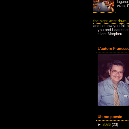
laguna 
vizia, 
the night went down..
and he saw you fall a
you and I caressed
silent Morpheu...
L'autore Francesc
Ultime poesie
►
2026
(23)