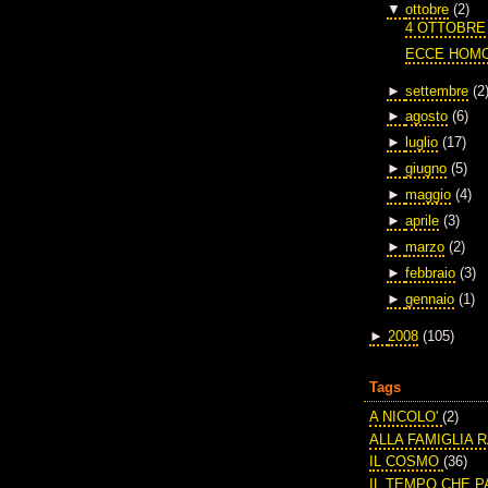
▼
ottobre
(2)
4 OTTOBRE
ECCE HOM
►
settembre
(2
►
agosto
(6)
►
luglio
(17)
►
giugno
(5)
►
maggio
(4)
►
aprile
(3)
►
marzo
(2)
►
febbraio
(3)
►
gennaio
(1)
►
2008
(105)
Tags
A NICOLO'
(2)
ALLA FAMIGLIA 
IL COSMO
(36)
IL TEMPO CHE 