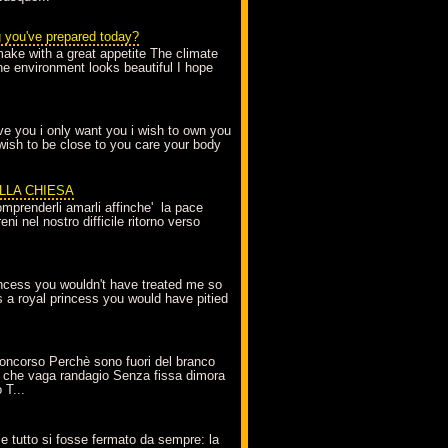
g you've prepared today?
make with a great appetite The climate
the environment looks beautiful I hope
love you i only want you i wish to own you
 wish to be close to you care your body
ELLA CHIESA
mprenderli amarli affinche' la pace
ni nel nostro difficile ritorno verso
incess you wouldn't have treated me so
s a royal princess you would have pitied
oncorso Perchè sono fuori del branco
 che vaga randagio Senza fissa dimora
 T...
A
e tutto si fosse fermato da sempre: la