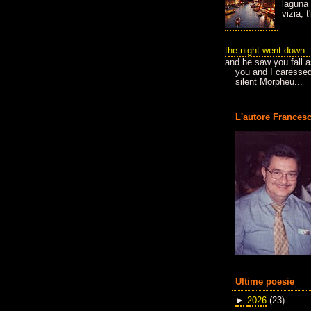
laguna 
vizia, 
the night went down..
and he saw you fall a
you and I caressed
silent Morpheu...
L'autore Francesc
Ultime poesie
►
2026
(23)