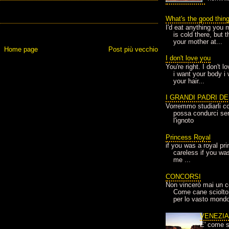
What's the good thin
I'd eat anything you 
is cold there, but 
your mother at...
Home page
Post più vecchio
I don't love you
You're right. I don't 
i want your body i
your hair...
I GRANDI PADRI D
Vorremmo studiarli co
possa condurci sere
l'ignoto
Princess Royal
if you was a royal pr
careless if you wa
me ...
CONCORSI
Non vincerò mai un c
Come cane sciolto
per lo vasto mondo
VENEZI
E' come s