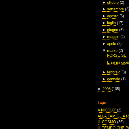
►
ottobre
(2)
►
settembre
(2
►
agosto
(6)
►
luglio
(17)
►
giugno
(5)
►
maggio
(4)
►
aprile
(3)
▼
marzo
(2)
FORSE SEI
E se mi dice
►
febbraio
(3)
►
gennaio
(1)
►
2008
(105)
Tags
A NICOLO'
(2)
ALLA FAMIGLIA 
IL COSMO
(36)
IL TEMPO CHE 