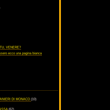
)
 TU, VENERE?
ssero ecco una pagina bianca
RANIERI DI MONACO
(10)
PASSA
(62)