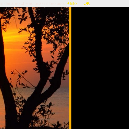
nsideriamo che autorizzi il loro uso.
+Info
OK