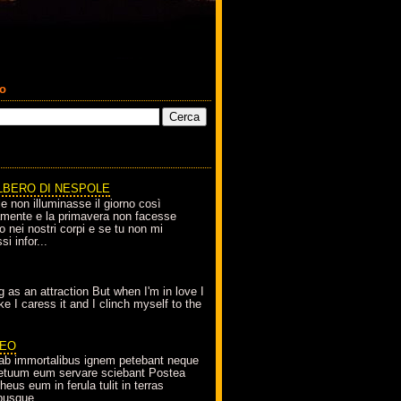
co
LBERO DI NESPOLE
le non illuminasse il giorno così
amente e la primavera non facesse
o nei nostri corpi e se tu non mi
si infor...
g as an attraction But when I'm in love I
e I caress it and I clinch myself to the
EO
ab immortalibus ignem petebant neque
petuum eum servare sciebant Postea
eus eum in ferula tulit in terras
busque...