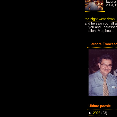
laguna 
vizia, 
the night went down..
and he saw you fall a
you and I caressed
silent Morpheu...
L'autore Francesc
Ultime poesie
►
2026
(23)