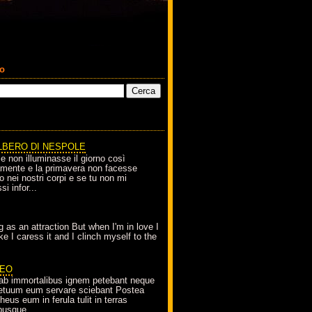
co
LBERO DI NESPOLE
le non illuminasse il giorno così
amente e la primavera non facesse
o nei nostri corpi e se tu non mi
si infor...
g as an attraction But when I'm in love I
e I caress it and I clinch myself to the
EO
ab immortalibus ignem petebant neque
petuum eum servare sciebant Postea
eus eum in ferula tulit in terras
busque...