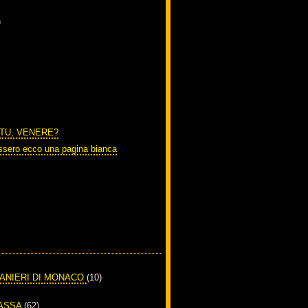
)
 TU, VENERE?
ssero ecco una pagina bianca
RANIERI DI MONACO
(10)
PASSA
(62)