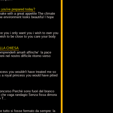
g you've prepared today?
make with a great appetite The climate
the environment looks beautiful I hope
love you i only want you i wish to own you
 wish to be close to you care your body
ELLA CHIESA
mprenderli amarli affinche' la pace
ni nel nostro difficile ritorno verso
incess you wouldn't have treated me so
s a royal princess you would have pitied
oncorso Perchè sono fuori del branco
 che vaga randagio Senza fissa dimora
 T...
A
e tutto si fosse fermato da sempre: la