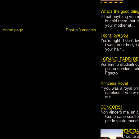
What's the good thin
I'd eat anything you 
is cold there, but 
your mother at...
Home page
Post più vecchio
I don't love you
You're right. I don't 
i want your body i
your hair...
I GRANDI PADRI D
Vorremmo studiarli co
possa condurci sere
l'ignoto
Princess Royal
if you was a royal pr
careless if you wa
me ...
CONCORSI
Non vincerò mai un c
Come cane sciolto
per lo vasto mondo
VENEZI
E' come s