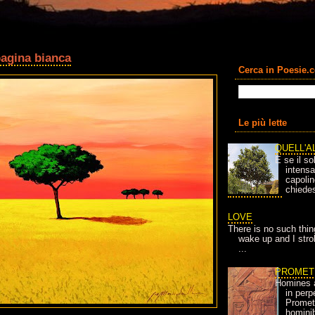
pagina bianca
Cerca in Poesie.
Le più lette
QUELL'A
E se il so
intens
capolin
chiedes
LOVE
There is no such thin
wake up and I strok
...
PROMET
Homines 
in per
Prometh
homini