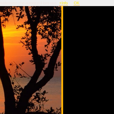
nsideriamo che autorizzi il loro uso.
+Info
OK