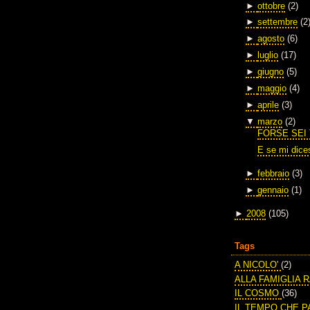
►
ottobre
(2)
►
settembre
(2
►
agosto
(6)
►
luglio
(17)
►
giugno
(5)
►
maggio
(4)
►
aprile
(3)
▼
marzo
(2)
FORSE SEI
E se mi dice
►
febbraio
(3)
►
gennaio
(1)
►
2008
(105)
Tags
A NICOLO'
(2)
ALLA FAMIGLIA 
IL COSMO
(36)
IL TEMPO CHE 