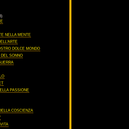
3)
FE
TE NELLA MENTE
DELL'ARTE
OSTRO DOLCE MONDO
O DEL SONNO
 GUERRA
LO
ET
DELLA PASSIONE
A
 DELLA COSCIENZA
'
VITA