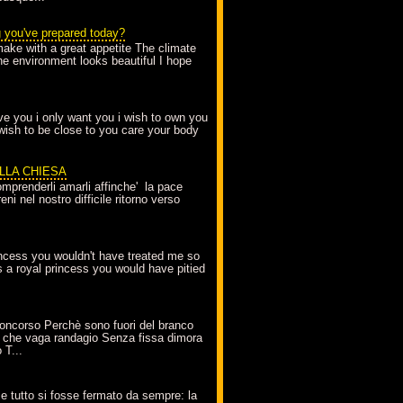
g you've prepared today?
make with a great appetite The climate
the environment looks beautiful I hope
love you i only want you i wish to own you
 wish to be close to you care your body
ELLA CHIESA
mprenderli amarli affinche' la pace
ni nel nostro difficile ritorno verso
incess you wouldn't have treated me so
s a royal princess you would have pitied
oncorso Perchè sono fuori del branco
 che vaga randagio Senza fissa dimora
 T...
A
e tutto si fosse fermato da sempre: la