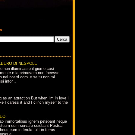
co
LBERO DI NESPOLE
le non illuminasse il giorno così
amente e la primavera non facesse
o nei nostri corpi e se tu non mi
si infor...
g as an attraction But when I'm in love I
e I caress it and I clinch myself to the
EO
ab immortalibus ignem petebant neque
petuum eum servare sciebant Postea
eus eum in ferula tulit in terras
busque...