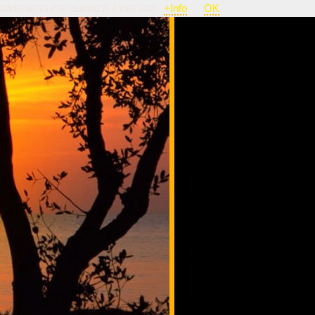
nsideriamo che autorizzi il loro uso.
+Info
OK