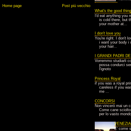
Home page
Post più vecchio
What's the good thin
I'd eat anything you 
is cold there, but 
your mother at...
I don't love you
You're right. I don't 
i want your body i
your hair...
I GRANDI PADRI D
Vorremmo studiarli co
possa condurci sere
l'ignoto
Princess Royal
if you was a royal pr
careless if you wa
me ...
CONCORSI
Non vincerò mai un c
Come cane sciolto
per lo vasto mondo
VENEZI
E' come s