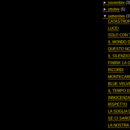
►
novembre
(3)
►
ottobre
(5)
▼
settembre
(3
CATASTRO
LUCE!
SOLO CON 
IL MONDO 
QUESTO N
IL SILENZI
FINIRA' LA
RICORDI
MONTECAR
BLUE VELV
IL TEMPO 
INNOCENZ
RISPETTO
LA SOGLIA
SE CI SARO
LA NOSTRA 