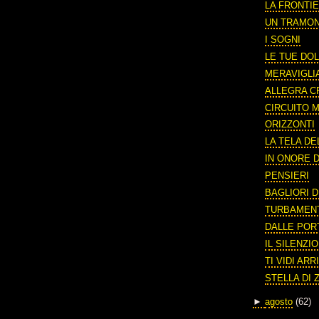
LA FRONTIE
UN TRAMO
I SOGNI
LE TUE DOL
MERAVIGLI
ALLEGRA C
CIRCUITO
ORIZZONTI
LA TELA DE
IN ONORE D
PENSIERI
BAGLIORI D
TURBAMEN
DALLE POR
IL SILENZI
TI VIDI AR
STELLA DI 
►
agosto
(62)