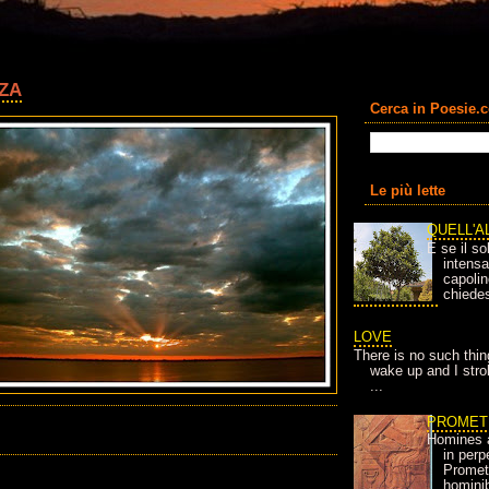
ZA
Cerca in Poesie.
Le più lette
QUELL'A
E se il so
intens
capolin
chiedes
LOVE
There is no such thin
wake up and I strok
...
PROMET
Homines 
in per
Prometh
homini