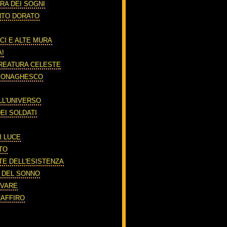
RA DEI SOGNI
NTO DORATO
CI E ALTE MURA
A!
REATURA CELESTE
 MONAGHESCO
LL'UNIVERSO
EI SOLDATI
I LUCE
TO
TE DELL'ESISTENZA
O DEL SONNO
RIVARE
ZAFFIRO