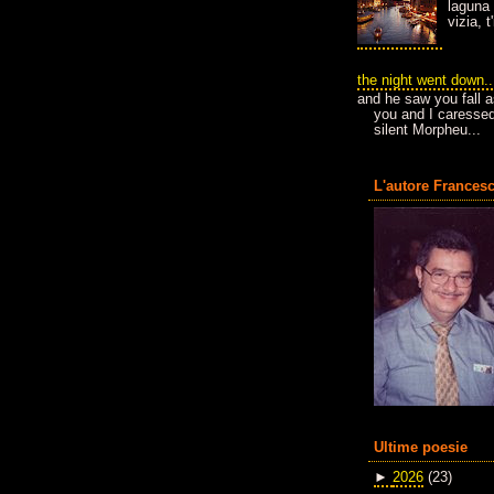
laguna 
vizia, 
the night went down..
and he saw you fall a
you and I caressed
silent Morpheu...
L'autore Francesc
Ultime poesie
►
2026
(23)