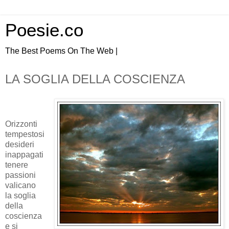
Poesie.co
The Best Poems On The Web |
LA SOGLIA DELLA COSCIENZA
Orizzonti
tempestosi
desideri
inappagati
tenere
passioni
valicano
la soglia
della
coscienza
e si